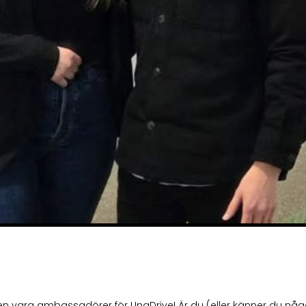
gen vara ambassadörer för UngDrive! Är du (eller känner du nå