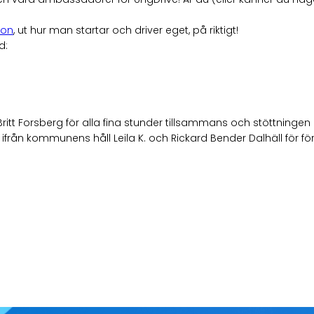
ion
, ut hur man startar och driver eget, på riktigt!
d:
itt Forsberg för alla fina stunder tillsammans och stöttningen 
rån kommunens håll Leila K. och Rickard Bender Dalhäll för fö