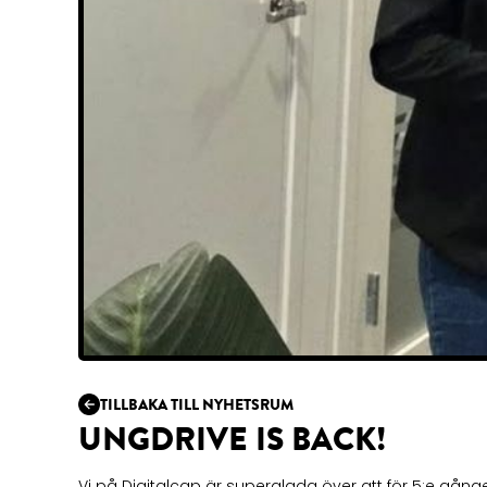
TILLBAKA TILL NYHETSRUM
UNGDRIVE IS BACK!
Vi på Digitalcap är superglada över att för 5:e gån