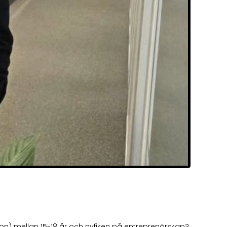
gon) mellan 15-18 år och nyfiken på entreprenörskap?