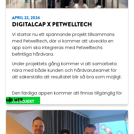
APRIL 22, 2024
DIGITALCAP X PETWELLTECH
Vi startar nu ett spännande projekt tillsammans
med Petwelltech, där vi kommer att utveckla en
app som ska integreras med Petwelltechs
befintliga hårdvara.
Under projektets gång kommer vi att samarbeta
nära med både kunden och hårdvaruteamet för
att säkerställa att resultatet blir så bra som möjligt.
Den färdiga appen kommer att finnas tillgänglig för
nedladdning på både iOS och Android-enheter,
LÄS MER
IT-PROJEKT
vilket kommer göra den tillgänglig för en bred
publik.
Vi räknar med att kunna leverera projektet i början
av juli och ser fram emot att dela med oss av mer