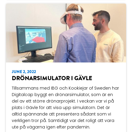
I Woof U
har en befintlig app som vi även där
kommer vidareutveckla, dels genom att lägga till
fler betalalternativ, förbättra kommunikationen och
den sociala interaktionen mellan appens
användare.
Ett stort och mångsidigt projekt som vi ser fram
emot att leverera till kund!
JUNE 2, 2022
DRÖNARSIMULATOR I GÄVLE
Tillsammans med
IBG
och
Kookiejar of Sweden
har
Digitalcap byggt en drönarsimulator, som är en
del av ett större drönarprojekt. I veckan var vi på
plats i Gävle för att visa upp simulatorn. Det är
alltid spännande att presentera sådant som vi
verkligen tror på. Samtidigt var det roligt att vara
ute på vägarna igen efter pandemin.