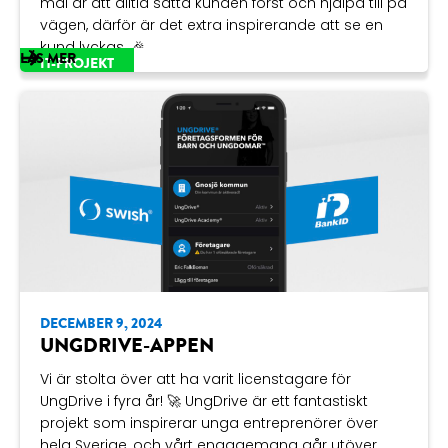
mål är att alltid sätta kunden först och hjälpa till på
vägen, därför är det extra inspirerande att se en
kund lyckas. 🎉
LÄS MER
IT-PROJEKT
En av dem är Martin Holmström, som genom
Byggmäklaren har byggt ett starkt nätverk mellan
byggföretag. Vi fortsätter att utveckla hans
hemsida och produkt – det ska bli riktigt
spännande att följa utvecklingen framåt! 🏗️✨
Läs mer om deras verksamhet här 👉
byggmaklaren.se
Har du också en grym idé du vill förverkliga? Vi är
med från idé till slutförande – en bra partner på
vägen! 💻🚀
DECEMBER 9, 2024
UNGDRIVE-APPEN
Vi är stolta över att ha varit licenstagare för
UngDrive i fyra år! 🚀 UngDrive är ett fantastiskt
projekt som inspirerar unga entreprenörer över
hela Sverige, och vårt engagemang går utöver