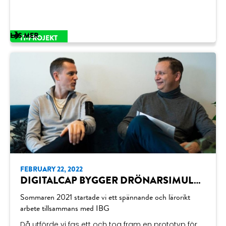
LÄS MER
IT-PROJEKT
FEBRUARY 22, 2022
DIGITALCAP BYGGER DRÖNARSIMULATOR ÅT IBG
Sommaren 2021 startade vi ett spännande och lärorikt
arbete tillsammans med IBG
Då utförde vi fas ett och tog fram en prototyp för