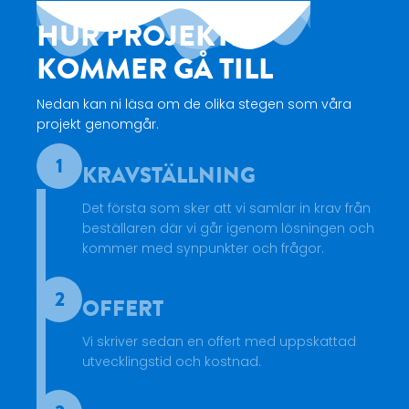
HUR PROJEKTET
KOMMER GÅ TILL​
Nedan kan ni läsa om de olika stegen som våra
projekt genomgår.
1
KRAVSTÄLLNING
Det första som sker att vi samlar in krav från
beställaren där vi går igenom lösningen och
kommer med synpunkter och frågor.​
2
OFFERT
Vi skriver sedan en offert med uppskattad
utvecklingstid och kostnad.