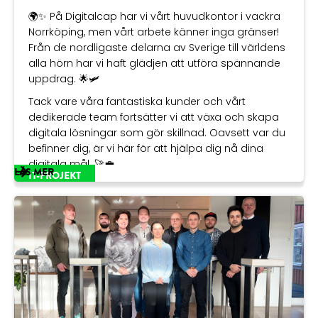
🌍✨ På Digitalcap har vi vårt huvudkontor i vackra
Norrköping, men vårt arbete känner inga gränser!
Från de nordligaste delarna av Sverige till världens
alla hörn har vi haft glädjen att utföra spännande
uppdrag. 🌟🛩
Tack vare våra fantastiska kunder och vårt
dedikerade team fortsätter vi att växa och skapa
digitala lösningar som gör skillnad. Oavsett var du
befinner dig, är vi här för att hjälpa dig nå dina
digitala mål. 🚀💼
LÄS MER
IT-PROJEKT
Digitalcap – Framtiden är redan här!