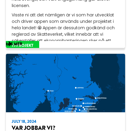
licensen.
Visste ni att det nämligen är vi som har utvecklat
och driver appen som används under projektet i
hela landet! 🤩 Appen är dessutom godkänd och
reglerad av Skatteverket, vilket innebär att vi
säkerställer att ekonomihanteringen sker på ett
LÄS MER
IT-PROJEKT
smidigt och korrekt sätt för alla deltagare. 🧾
Digitalcap – Framtiden är redan här!
JULY 18, 2024
VAR JOBBAR VI?