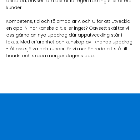
detta på, oavsett om det är för egen räkning eller åt era
kunder.
Kompetens, tid och tålamod är A och O för att utveckla
en app. Ni har kanske allt, eller inget? Oavsett skäl tar vi
oss gärna an nya uppdrag där apputveckling står i
fokus. Med erfarenhet och kunskap av liknande uppdrag
- åt oss själva och kunder, är vi mer än redo att stå till
hands och skapa morgondagens app.