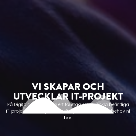
VI SKAPAR OCH
UTVECKLAR IT-PROJEKT
På Digitalcap hjälper vi ert företag att utveckla befintliga
IT-projekt eller skapar ett helt nytt - oavsett vilka behov ni
har.