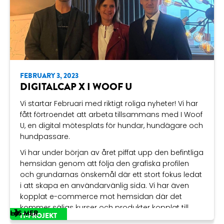
information då!
Tack Petwelltech för ert förtroende!
FEBRUARY 3, 2023
DIGITALCAP X I WOOF U
Vi startar Februari med riktigt roliga nyheter! Vi har
fått förtroendet att arbeta tillsammans med
I Woof
U
, en digital mötesplats för hundar, hundägare och
hundpassare.
Vi har under början av året piffat upp den befintliga
hemsidan genom att följa den grafiska profilen
och grundarnas önskemål där ett stort fokus ledat
i att skapa en användarvänlig sida. Vi har även
kopplat e-commerce mot hemsidan där det
kommer säljas kurser och produkter kopplat till
LÄS MER
IT-PROJEKT
målgruppen.