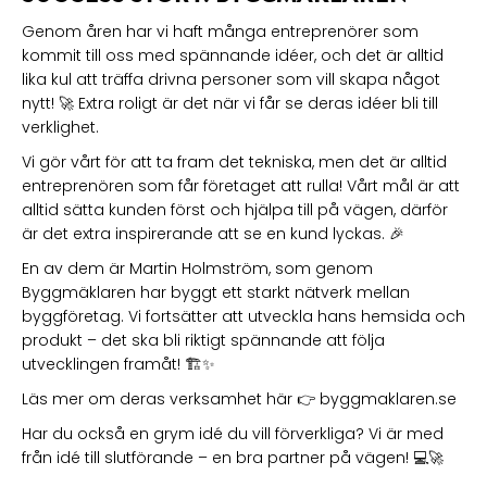
Genom åren har vi haft många entreprenörer som
kommit till oss med spännande idéer, och det är alltid
lika kul att träffa drivna personer som vill skapa något
nytt! 🚀 Extra roligt är det när vi får se deras idéer bli till
verklighet.
Vi gör vårt för att ta fram det tekniska, men det är alltid
entreprenören som får företaget att rulla! Vårt mål är att
alltid sätta kunden först och hjälpa till på vägen, därför
är det extra inspirerande att se en kund lyckas. 🎉
En av dem är Martin Holmström, som genom
Byggmäklaren har byggt ett starkt nätverk mellan
byggföretag. Vi fortsätter att utveckla hans hemsida och
produkt – det ska bli riktigt spännande att följa
utvecklingen framåt! 🏗️✨
Läs mer om deras verksamhet här 👉 byggmaklaren.se
Har du också en grym idé du vill förverkliga? Vi är med
från idé till slutförande – en bra partner på vägen! 💻🚀