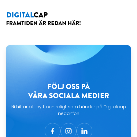
DIGITAL
CAP
FRAMTIDEN ÄR REDAN HÄR!
FÖLJ OSS PÅ
VÅRA SOCIALA MEDIER
Ni hittar allt nytt och roligt som händer på Digitalcap
nedanför!