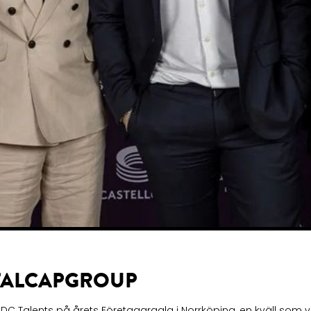
ITALCAPGROUP
DC Talents på årets Företagargala i Norrköping, en kväll som ver