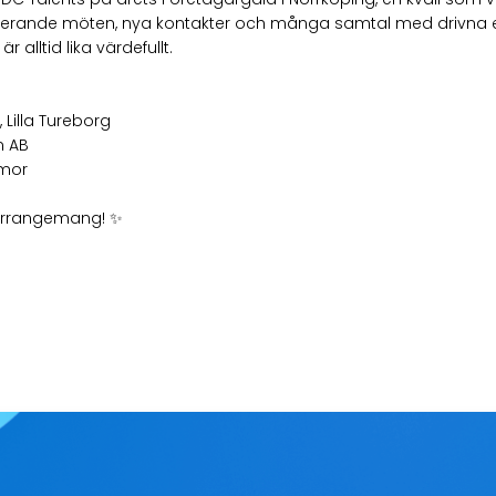
spirerande möten, nya kontakter och många samtal med drivn
alltid lika värdefullt.
 Lilla Tureborg
n AB
rmor
 arrangemang! ✨