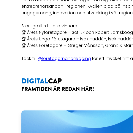
entreprenörsandan i regionen. Kvällen bjöd på in
engagemang, innovation och utveckling i vår region är 
Stort grattis till alla vinnare:
🏆 Årets Nyföretagare – Sofi Ek och Robert Järnskoog,
🏆 Årets Unga Företagare – Isak Huddén, Isak Huddé
🏆 Årets Företagare – Greger Månsson, Granit & Ma
Tack till
@foretagarnanorrkoping
för ett mycket fint
DIGITAL
CAP
FRAMTIDEN ÄR REDAN HÄR!