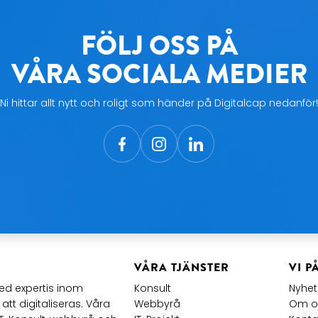
FÖLJ OSS PÅ
VÅRA SOCIALA MEDIER
Ni hittar allt nytt och roligt som händer på Digitalcap nedanför!
VÅRA TJÄNSTER
VI P
d expertis inom
Konsult
Nyhe
att digitaliseras. Våra
Webbyrå
Om o