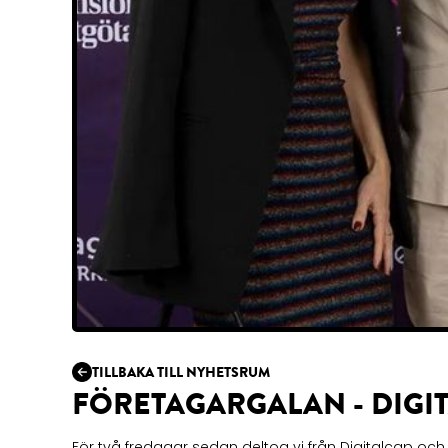
TILLBAKA TILL NYHETSRUM
FÖRETAGARGALAN - DIG
För två fredagar sedan deltog vi från Digitalcap och 