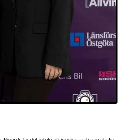
kligen lyfter det lokala näringslivet och den starka