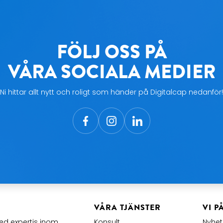
FÖLJ OSS PÅ
VÅRA SOCIALA MEDIER
Ni hittar allt nytt och roligt som händer på Digitalcap nedanför!
VÅRA TJÄNSTER
VI P
d expertis inom
Konsult
Nyhe