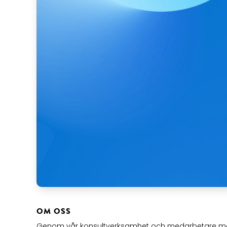
OM OSS
Genom vår konsultverksamhet och medarbetare me