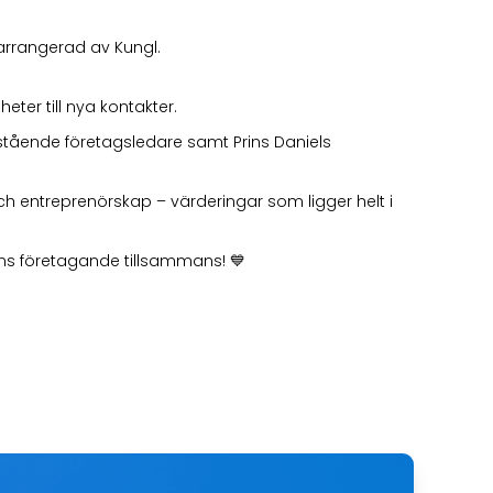
, arrangerad av Kungl.
eter till nya kontakter.
stående företagsledare samt Prins Daniels
och entreprenörskap – värderingar som ligger helt i
idens företagande tillsammans! 💙