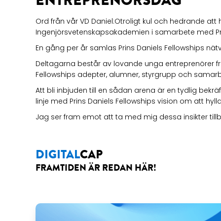
ENTREPRENÖRSDAG
Ord från vår VD Daniel:Otroligt kul och hedrande att h
Ingenjörsvetenskapsakademien i samarbete med Pri
En gång per år samlas Prins Daniels Fellowships nätver
Deltagarna består av lovande unga entreprenörer fr
Fellowships adepter, alumner, styrgrupp och samarb
Att bli inbjuden till en sådan arena är en tydlig bek
linje med Prins Daniels Fellowships vision om att hy
Jag ser fram emot att ta med mig dessa insikter tillb
DIGITAL
CAP
FRAMTIDEN ÄR REDAN HÄR!