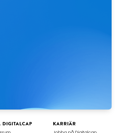
Å DIGITALCAP
KARRIÄR
tsrum
Jobba på Digitalcap