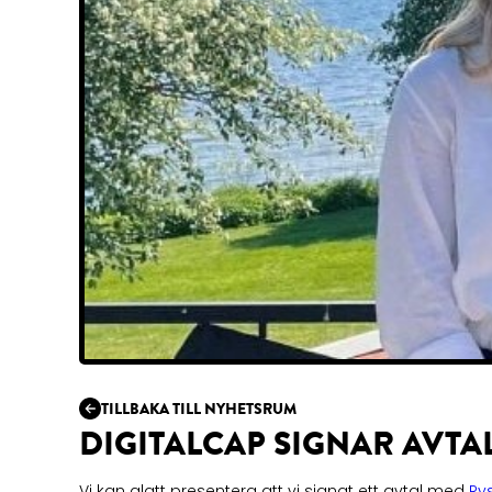
TILLBAKA TILL NYHETSRUM
DIGITALCAP SIGNAR AVTA
Vi kan glatt presentera att vi signat ett avtal med
Ry