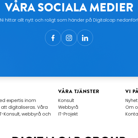
VÅRA SOCIALA MEDIER
Ni hittar allt nytt och roligt som händer på Digitalcap nedanför!
VÅRA TJÄNSTER
VI P
d expertis inom
Konsult
Nyhe
att digitaliseras. Våra
Webbyrå
Om o
IT-Konsult, webbyrå och
IT-Projekt
Konta