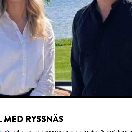
L MED RYSSNÄS
ssnäs
och att vi ska bygga deras nya hemsida. Ryssnäskoncern