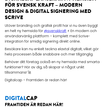
FÖR SVENSK KRAFT – MODERN
DESIGN & DIGITAL SIGNERING MED
SCRIVE
Utöver branding och grafisk profil har vi nu även byggt
en helt ny hemsida för
@svenskkraft
⚡️ En modern och
användarvänlig plattform – komplett med Scrive-
integration för smidig signering direkt online.
Besökare kan nu enkelt teckna elavtal digitalt, vilket gör
hela processen både snabbare och mer tillgänglig.
Behöver ditt företag också en ny hemsida med smarta
funktioner? Hör av dig, så skapar vi något unikt
tillsammans! 🚀
Digitalcap – Framtiden är redan här!
DIGITAL
CAP
FRAMTIDEN ÄR REDAN HÄR!